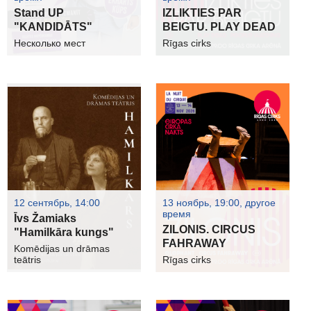
Stand UP
IZLIKTIES PAR
"KANDIDĀTS"
BEIGTU. PLAY DEAD
Несколько мест
Rīgas cirks
12 сентябрь, 14:00
13 ноябрь, 19:00, другое
время
Īvs Žamiaks
ZILONIS. CIRCUS
"Hamilkāra kungs"
FAHRAWAY
Komēdijas un drāmas
teātris
Rīgas cirks