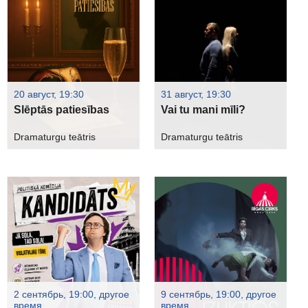
20 август, 19:30
31 август, 19:30
Slēptās patiesības
Vai tu mani mīli?
Dramaturgu teātris
Dramaturgu teātris
2 сентябрь, 19:00, другое
9 сентябрь, 19:00, другое
время
время