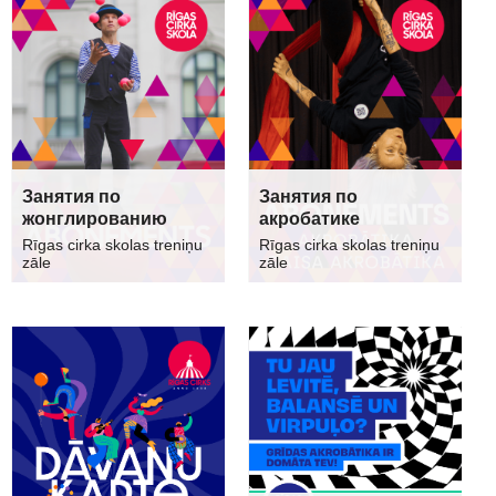
Занятия по
Занятия по
жонглированию
акробатике
Rīgas cirka skolas treniņu
Rīgas cirka skolas treniņu
zāle
zāle