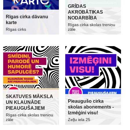
GRĪDAS
AKROBĀTIKAS
Rīgas cirka dāvanu
NODARBĪBA
karte
Rīgas cirka skolas treniņu
Rīgas cirks
zāle
SKATUVES MĀKSLA
Pieaugušo cirka
UN KLAUNĀDE
skolas abonements -
PIEAUGUŠAJIEM
Izmēģini visu!
Rīgas cirka skolas treniņu
zāle
Zeļļu iela 25