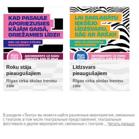
Roku stāja
Līdzsvars
pieaugušajiem
pieaugušajiem
Rīgas cirka skolas treniņu
Rīgas cirka skolas treniņu
zāle
zāle
В разделе «Театр» вы можете найти различные мероприятия, связанные
с театром, в том числе театральные представления, театральные
фестивали и другие мероприятия, связанные с театром....
Читать дальше