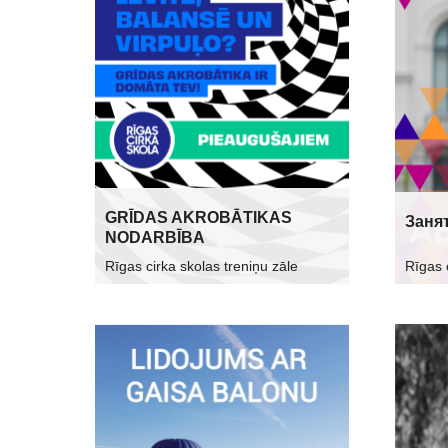
GRĪDAS AKROBĀTIKAS
Заня
NODARBĪBA
Rīgas cirka skolas treniņu zāle
Rīgas 