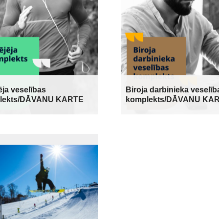
ēja veselības
Biroja darbinieka veselīb
lekts/DĀVANU KARTE
komplekts/DĀVANU KA