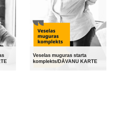
as
Veselas muguras starta
RTE
komplekts/DĀVANU KARTE