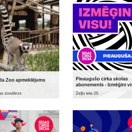
Pieaugušo cirka skolas
da Zoo apmeklējums
abonements - Izmēģini vi
as zoodārzs
Zeļļu iela 25