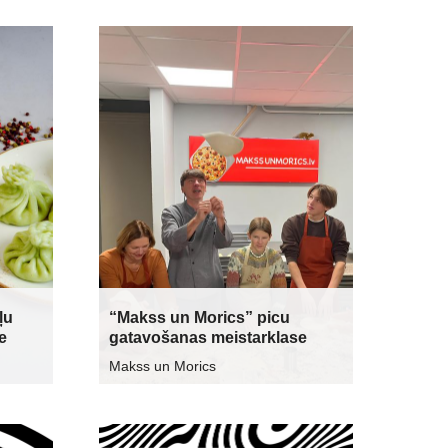
ļu
“Makss un Morics” picu
e
gatavošanas meistarklase
Makss un Morics