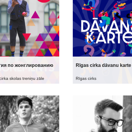
тия по жонглированию
Rīgas cirka dāvanu karte
cirka skolas treniņu zāle
Rīgas cirks