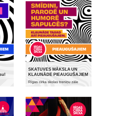
SKATUVES MĀKSLA UN
su!
KLAUNĀDE PIEAUGUŠAJIEM
Rīgas cirka skolas treniņu zāle