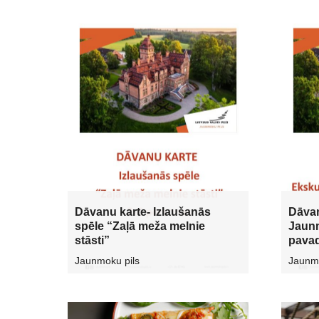
Dāvanu karte- Izlaušanās
Dāvan
spēle “Zaļā meža melnie
Jaun
stāsti”
pava
Jaunmoku pils
Jaunmo