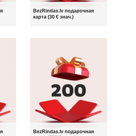
ая
BezRindas.lv подарочная
карта (30 € знач.)
ая
BezRindas.lv подарочная