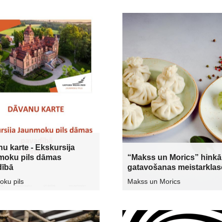
u karte - Ekskursija
moku pils dāmas
“Makss un Morics” hinkā
dībā
gatavošanas meistarklas
ku pils
Makss un Morics