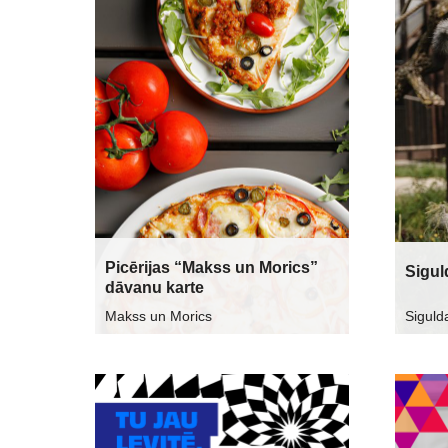
Picērijas “Makss un Morics”
Sigul
dāvanu karte
Makss un Morics
Siguld