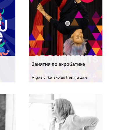
Занятия по акробатике
Rīgas cirka skolas treniņu zāle