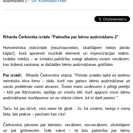
audzināšanu 2"":
SIA "Kosmiskais Prāts"
Riharda Čerkovska izrāde "Patiesība par bērnu audzināšanu 2"
Humoristiska stāvizrāde (neuztraucieties, skatītājiem nebūs jāstāv
kājās!), kurā apvienoti muzikāli elementi un improvizācijas teātris.
Izrādes mērķis – ar smieklu palīdzību sniegt atbalstu visiem vecākiem,
kas ikdienā saskaras ar dažādām bērnu audzināšanas grūtībām.
Par izrādi:
Rihards Čerkovskis stāsta:
"Pirmās izrādes laikā es ieņēmu
neirotiska tēva lomu – tāda, kurš nav gatavs bērnu audzināšanai un
savās problēmās vaino atvases. Šoreiz mans uzdevums ir pilnīgi pretējs
– kļūt par līdzsvarotu, iejūtīgu un zinošu tēti, kurš apguvis visus bērnu
audzināšanas noslēpumus un nu stāsta citiem, kā to darīt pareizi."
Taču, kā jau dzīvē, viss neies tik gludi... Jo, kā zināms, teorija ir viena
lieta, bet prakse – pavisam kas cits!
Čerkovskis jokosies par bērniem, vecākiem, vecvecākiem, skolotājiem
un pat grūtniecēm. Īsāk sakot – tā būs patiesība par bērnu