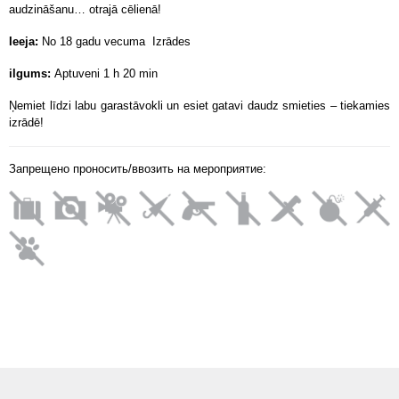
audzināšanu… otrajā cēlienā!
Ieeja:
No 18 gadu vecuma Izrādes
ilgums:
Aptuveni 1 h 20 min
Ņemiet līdzi labu garastāvokli un esiet gatavi daudz smieties – tiekamies
izrādē!
Запрещено проносить/ввозить на мероприятие: