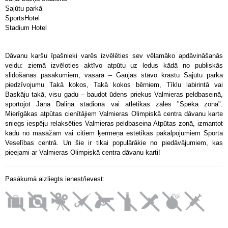
Sajūtu parkā
SportsHotel
Stadium Hotel
Dāvanu karšu īpašnieki varēs izvēlēties sev vēlamāko apdāvināšanās
veidu: ziemā izvēloties aktīvo atpūtu uz ledus kādā no publiskās
slidošanas pasākumiem, vasarā – Gaujas stāvo krastu Sajūtu parka
piedzīvojumu Takā kokos, Takā kokos bērniem, Tīklu labirintā vai
Baskāju takā, visu gadu – baudot ūdens priekus Valmieras peldbaseinā,
sportojot Jāņa Daliņa stadionā vai atlētikas zālēs "Spēka zona".
Mierīgākas atpūtas cienītājiem Valmieras Olimpiskā centra dāvanu karte
sniegs iespēju relaksēties Valmieras peldbaseina Atpūtas zonā, izmantot
kādu no masāžām vai citiem ķermeņa estētikas pakalpojumiem Sporta
Veselības centrā. Un šie ir tikai populārākie no piedāvājumiem, kas
pieejami ar Valmieras Olimpiskā centra dāvanu karti!
Pasākumā aizliegts ienest/ievest: