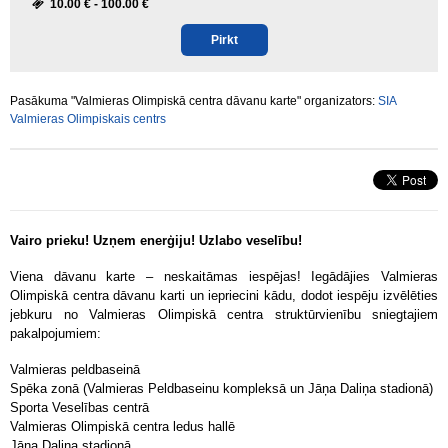
10.00 € -
100.00 €
Pirkt
Pasākuma "Valmieras Olimpiskā centra dāvanu karte" organizators:
SIA
Valmieras Olimpiskais centrs
Vairo prieku! Uzņem enerģiju! Uzlabo veselību!
Viena dāvanu karte – neskaitāmas iespējas! Iegādājies Valmieras
Olimpiskā centra dāvanu karti un iepriecini kādu, dodot iespēju izvēlēties
jebkuru no Valmieras Olimpiskā centra struktūrvienību sniegtajiem
pakalpojumiem:
Valmieras peldbaseinā
Spēka zonā (Valmieras Peldbaseinu kompleksā un Jāņa Daliņa stadionā)
Sporta Veselības centrā
Valmieras Olimpiskā centra ledus hallē
Jāņa Daliņa stadionā