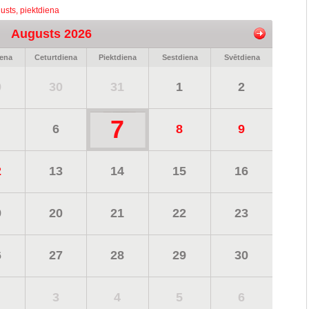
usts, piektdiena
Augusts 2026
iena
Ceturtdiena
Piektdiena
Sestdiena
Svētdiena
9
30
31
1
2
7
6
8
9
2
13
14
15
16
9
20
21
22
23
6
27
28
29
30
3
4
5
6