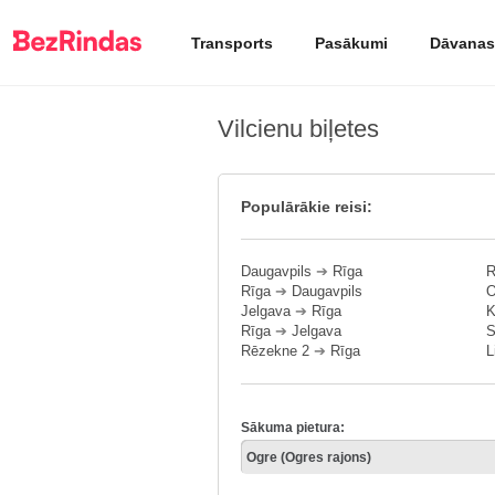
Transports
Pasākumi
Dāvanas
Vilcienu biļetes
Populārākie reisi:
Daugavpils
➔
Rīga
R
Rīga
➔
Daugavpils
O
Jelgava
➔
Rīga
K
Rīga
➔
Jelgava
S
Rēzekne 2
➔
Rīga
L
Sākuma pietura: