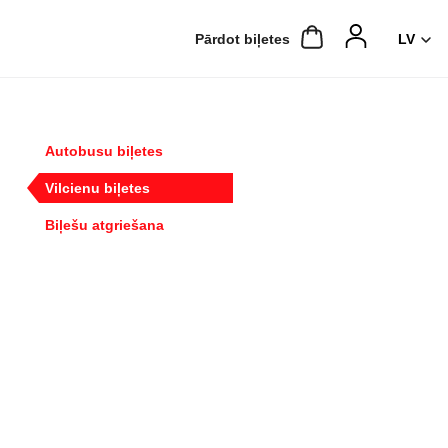
Pārdot biļetes
Autobusu biļetes
Vilcienu biļetes
Biļešu atgriešana