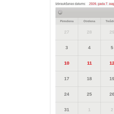
Izbraukšanas datums:
2026. gada 7. aug
Pirmdiena
Otrdiena
Trešd
27
28
2
3
4
5
10
11
1
17
18
1
24
25
2
31
1
2