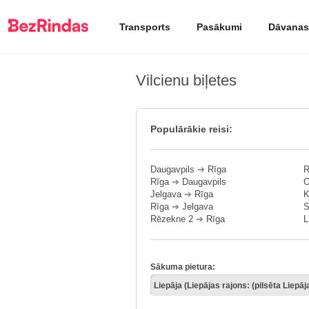
Transports
Pasākumi
Dāvanas
Vilcienu biļetes
Populārākie reisi:
Daugavpils
➔
Rīga
R
Rīga
➔
Daugavpils
O
Jelgava
➔
Rīga
K
Rīga
➔
Jelgava
S
Rēzekne 2
➔
Rīga
L
Sākuma pietura: