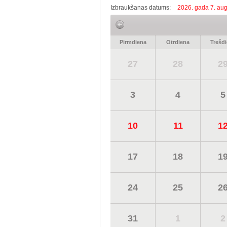
Izbraukšanas datums:
2026. gada 7. aug
Pirmdiena
Otrdiena
Trešd
27
28
2
3
4
5
10
11
1
17
18
1
24
25
2
31
1
2