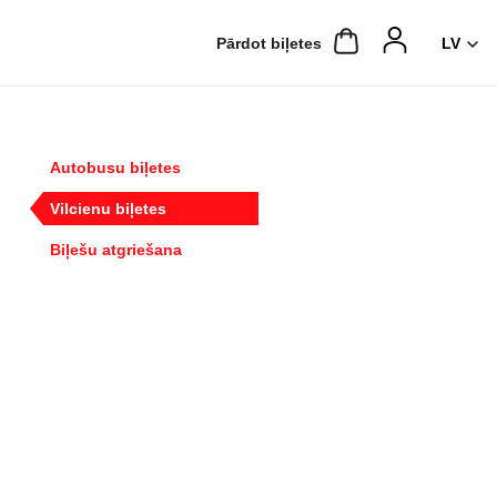
Pārdot biļetes
Autobusu biļetes
Vilcienu biļetes
Biļešu atgriešana