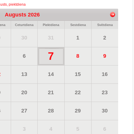
usts, piektdiena
Augusts 2026
iena
Ceturtdiena
Piektdiena
Sestdiena
Svētdiena
9
30
31
1
2
7
6
8
9
2
13
14
15
16
9
20
21
22
23
6
27
28
29
30
3
4
5
6